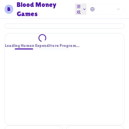
Blood Money
游
B
Games
戏
Human Expenditure Program - 在线免费游玩 | Blood Mone
Loading
Human Expenditure Program
...