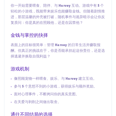
你一开始需要喂食、陪伴、与 Harvey 互动。游戏中有 5 个
轻松的小游戏，既能带来娱乐也能赚取金钱。但随着剧情推
进，那层温馨的外壳被打破，随机事件与诡异暗示会让你反
复质问：你是真的在照顾他，还是在囚禁他？
金钱与掌控的抉择
表面上的目标很简单：管理 Harvey 的日常生活并赚取报
酬。但真正的挑战在于，你是否能承担起这份责任，还是选
择逃避并换取自我利益？
游戏机制
•
像照顾宠物一样喂食、娱乐、与 Harvey 建立互动。
•
参与 5 个意想不到的小游戏，获得娱乐与额外奖励。
•
面对心理事件，不断拷问你的真实意图。
•
在关爱与剥削之间做出取舍。
通往不同结局的选择