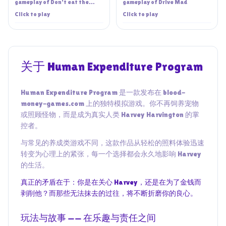
gameplay of
Don't eat the
gameplay of
Drive Mad
cashier!
Click to play
Click to play
关于 Human Expenditure Program
Human Expenditure Program 是一款发布在 blood-
money-games.com 上的独特模拟游戏。你不再饲养宠物
或照顾怪物，而是成为真实人类 Harvey Harvington 的掌
控者。
与常见的养成类游戏不同，这款作品从轻松的照料体验迅速
转变为心理上的紧张，每一个选择都会永久地影响 Harvey
的生活。
真正的矛盾在于：你是在关心 Harvey，还是在为了金钱而
剥削他？而那些无法抹去的过往，将不断折磨你的良心。
玩法与故事 —— 在乐趣与责任之间