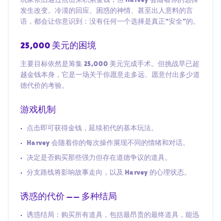
发生改变。冷漠的回应、困惑的神情、甚至出人意料的言
语，都会让你意识到：没有任何一个选择是真正“安全”的。
25,000 美元的困境
主要目标依然是筹集 25,000 美元完成手术。但挑战早已超
越金钱本身，它是一场关于你愿意走多远、愿意付出多少道
德代价的考验。
游戏机制
•
点击即可获得金钱，延续初代的基本玩法。
•
Harvey 会随着你的每次操作展现不同的情绪和对话。
•
决定是否购买那些强力但存在道德争议的道具。
•
分支路线将影响故事走向，以及 Harvey 的心理状态。
诱惑的代价 —— 多种结局
•
诱惑结局：购买所有道具，包括最昂贵的最终道具，能迅