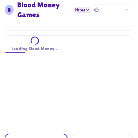
Blood Money
B
Игры
Games
Blood Money - Play Free Online | Blood Money Games
Loading
Blood Money
...