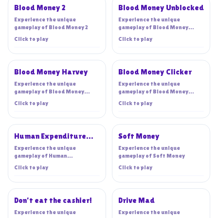
Blood Money 2
Blood Money Unblocked
Experience the unique
Experience the unique
gameplay of
Blood Money 2
gameplay of
Blood Money
Unblocked
Click to play
Click to play
Blood Money Harvey
Blood Money Clicker
Experience the unique
Experience the unique
gameplay of
Blood Money
gameplay of
Blood Money
Harvey
Clicker
Click to play
Click to play
Human Expenditure
Soft Money
Program
Experience the unique
Experience the unique
gameplay of
Human
gameplay of
Soft Money
Expenditure Program
Click to play
Click to play
Don't eat the cashier!
Drive Mad
Experience the unique
Experience the unique