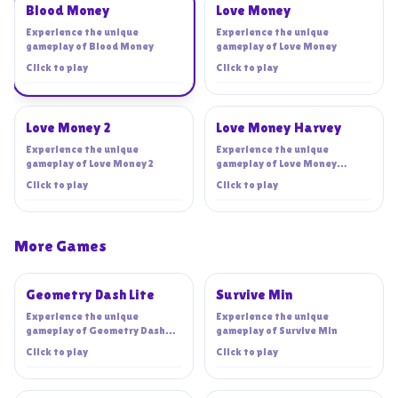
Playing
Blood Money
Love Money
Experience the unique
Experience the unique
gameplay of
Blood Money
gameplay of
Love Money
Click to play
Click to play
Love Money 2
Love Money Harvey
Experience the unique
Experience the unique
gameplay of
Love Money 2
gameplay of
Love Money
Harvey
Click to play
Click to play
More Games
Geometry Dash Lite
Survive Min
Experience the unique
Experience the unique
gameplay of
Geometry Dash
gameplay of
Survive Min
Lite
Click to play
Click to play