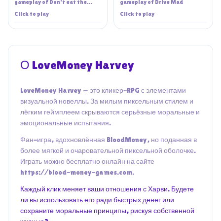
gameplay of
Don't eat the
gameplay of
Drive Mad
cashier!
Click to play
Click to play
О LoveMoney Harvey
LoveMoney Harvey — это кликер-RPG с элементами
визуальной новеллы. За милым пиксельным стилем и
лёгким геймплеем скрываются серьёзные моральные и
эмоциональные испытания.
Фан-игра, вдохновлённая BloodMoney, но поданная в
более мягкой и очаровательной пиксельной оболочке.
Играть можно бесплатно онлайн на сайте
https://blood-money-games.com.
Каждый клик меняет ваши отношения с Харви. Будете
ли вы использовать его ради быстрых денег или
сохраните моральные принципы, рискуя собственной