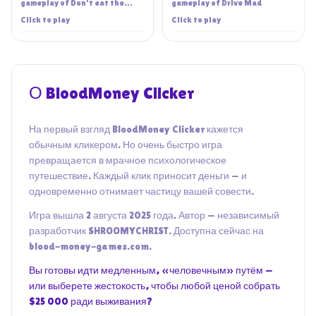
gameplay of
Don't eat the
gameplay of
Drive Mad
cashier!
Click to play
Click to play
О BloodMoney Clicker
На первый взгляд BloodMoney Clicker кажется
обычным кликером. Но очень быстро игра
превращается в мрачное психологическое
путешествие. Каждый клик приносит деньги — и
одновременно отнимает частицу вашей совести.
Игра вышла 2 августа 2025 года. Автор — независимый
разработчик SHROOMYCHRIST. Доступна сейчас на
blood-money-games.com.
Вы готовы идти медленным, «человечным» путём —
или выберете жестокость, чтобы любой ценой собрать
$25 000 ради выживания?