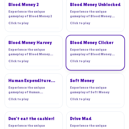
Blood Money 2
Blood Money Unblocked
Experience the unique
Experience the unique
gameplay of
Blood Money 2
gameplay of
Blood Money
Unblocked
Click to play
Click to play
Playing
Blood Money Harvey
Blood Money Clicker
Experience the unique
Experience the unique
gameplay of
Blood Money
gameplay of
Blood Money
Harvey
Clicker
Click to play
Click to play
Human Expenditure
Soft Money
Program
Experience the unique
Experience the unique
gameplay of
Human
gameplay of
Soft Money
Expenditure Program
Click to play
Click to play
Don't eat the cashier!
Drive Mad
Experience the unique
Experience the unique