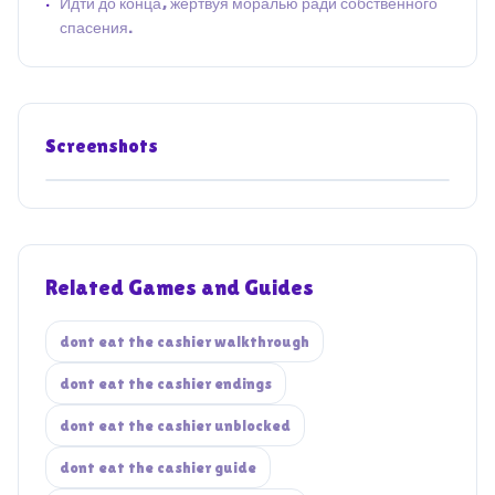
•
Идти до конца, жертвуя моралью ради собственного
спасения.
Screenshots
Related Games and Guides
dont eat the cashier walkthrough
dont eat the cashier endings
dont eat the cashier unblocked
dont eat the cashier guide