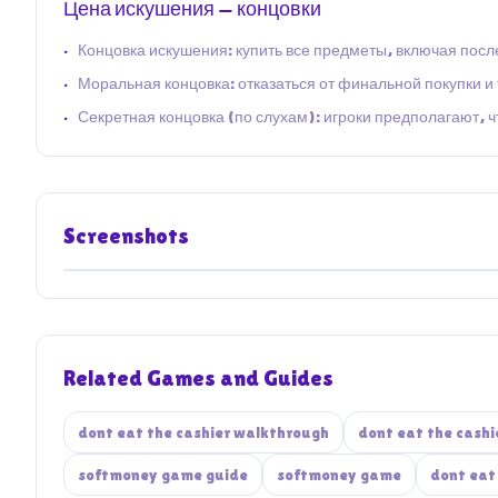
Цена искушения — концовки
•
Концовка искушения: купить все предметы, включая посл
•
Моральная концовка: отказаться от финальной покупки и 
•
Секретная концовка (по слухам): игроки предполагают, ч
Screenshots
Related Games and Guides
dont eat the cashier walkthrough
dont eat the cashi
softmoney game guide
softmoney game
dont eat