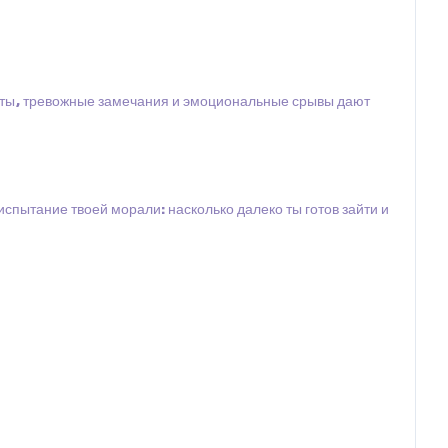
веты, тревожные замечания и эмоциональные срывы дают
спытание твоей морали: насколько далеко ты готов зайти и