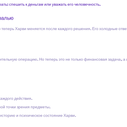
ать: спешить к деньгам или уважать его человечность.
оралью
но теперь Харви меняется после каждого решения. Его холодные от
тельную операцию. Но теперь это не только финансовая задача, а и
аждого действия.
ой точки зрения предметы.
историю и психическое состояние Харви.