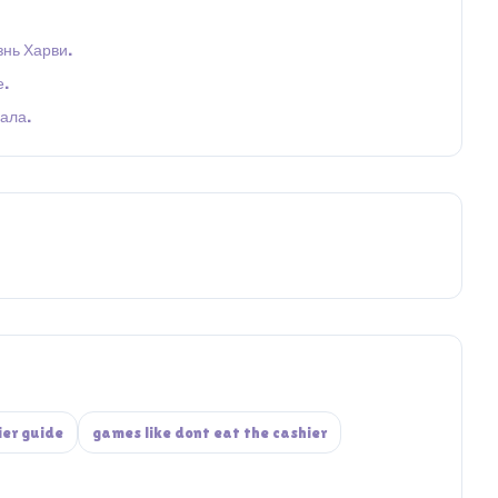
знь Харви.
е.
ала.
ier guide
games like dont eat the cashier