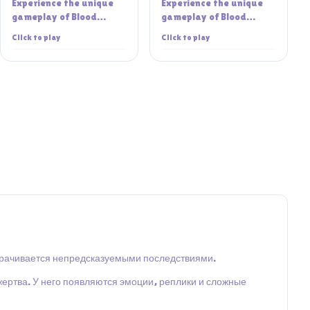
Harvey
Clicker
Experience the unique
Experience the unique
gameplay of
Blood
gameplay of
Blood
Money Harvey
Money Clicker
Click to play
Click to play
борачивается непредсказуемыми последствиями.
жертва. У него появляются эмоции, реплики и сложные