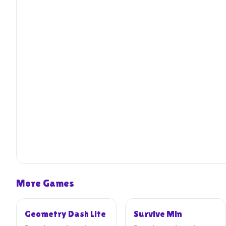
More Games
Geometry Dash Lite
Survive Min