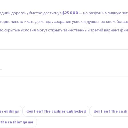
едний дорогой, быстро достигнув $25 000 — но разрушив личную жи
терпеливо кликать до конца, сохранив успех и душевное спокойстви
то скрытые условия могут открыть таинственный третий вариант фин
er endings
dont eat the cashier unblocked
dont eat the cash
 the cashier game