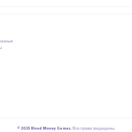
разные
ы
© 2025 Blood Money Games. Все права защищены.