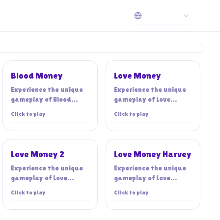
Blood Money
Love Money
Experience the unique
Experience the unique
gameplay of
Blood
gameplay of
Love
Money
Money
Click to play
Click to play
Love Money 2
Love Money Harvey
Experience the unique
Experience the unique
gameplay of
Love
gameplay of
Love
Money 2
Money Harvey
Click to play
Click to play