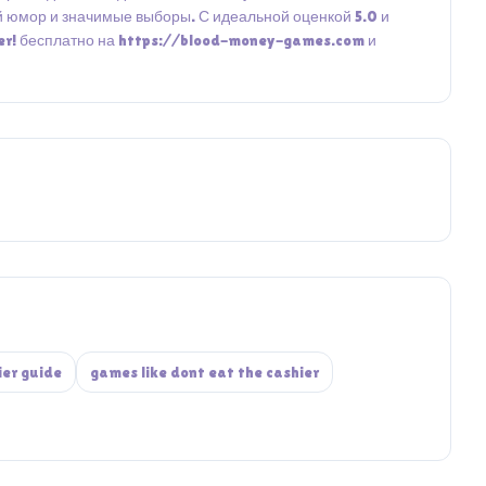
й юмор и значимые выборы. С идеальной оценкой 5.0 и
ier! бесплатно на https://blood-money-games.com и
ier guide
games like dont eat the cashier