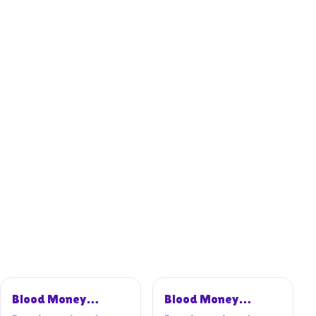
Blood Money
Blood Money