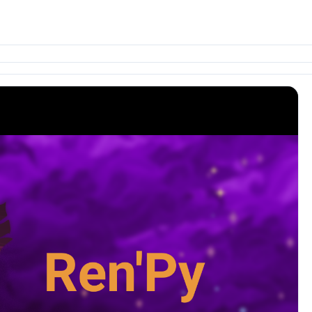
 Games