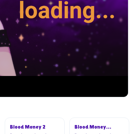
Blood Money 2
Blood Money