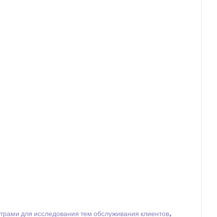
нстрами для исследования тем обслуживания клиентов,