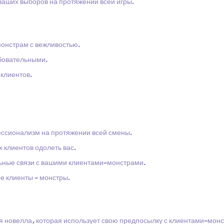
 ваших выборов на протяжении всей игры.
монстрам с вежливостью.
ебовательными.
клиентов.
ессионализм на протяжении всей смены.
х клиентов одолеть вас.
ьные связи с вашими клиентами-монстрами.
се клиенты - монстры.
ная новелла, которая использует свою предпосылку с клиентами-мо