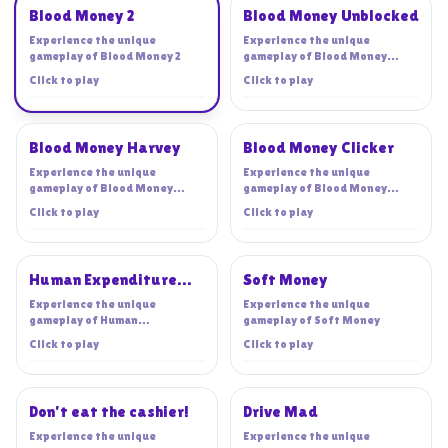
Playing
Blood Money 2
Blood Money Unblocked
Experience the unique
Experience the unique
gameplay of
Blood Money 2
gameplay of
Blood Money
Unblocked
Click to play
Click to play
Blood Money Harvey
Blood Money Clicker
Experience the unique
Experience the unique
gameplay of
Blood Money
gameplay of
Blood Money
Harvey
Clicker
Click to play
Click to play
Human Expenditure
Soft Money
Program
Experience the unique
Experience the unique
gameplay of
Human
gameplay of
Soft Money
Expenditure Program
Click to play
Click to play
Don't eat the cashier!
Drive Mad
Experience the unique
Experience the unique