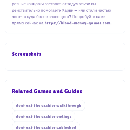
разные концовки заставляют задуматься: вы
действительно помогаете Харви — или стали частью
чего-то куда более зловещего? Попробуйте сами
прямо сейчас на https://blood-money-games.com.
Screenshots
Related Games and Guides
dont eat the cashier walkthrough
dont eat the cashier endings
dont eat the cashier unblocked