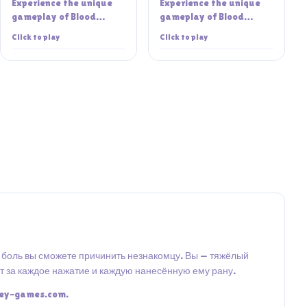
Harvey
Clicker
Experience the unique
Experience the unique
gameplay of
Blood
gameplay of
Blood
Money Harvey
Money Clicker
Click to play
Click to play
ю боль вы сможете причинить незнакомцу. Вы — тяжёлый
т за каждое нажатие и каждую нанесённую ему рану.
oney-games.com.