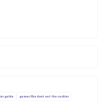
ier guide
games like dont eat the cashier