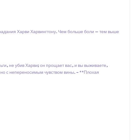
радания Харви Харвингтону. Чем больше боли — тем выше
ьги, не убив Харви; он прощает вас, и вы выживаете,
, но с непереносимым чувством вины. - **Плохая