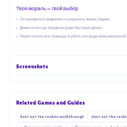
Твоя мораль — твой выбор
•
Остановиться вовремя и сохранить жизнь Харви.
•
Довести его до предела ради быстрых денег.
•
Переступить все границы и убить его ради максимальной
Screenshots
Related Games and Guides
dont eat the cashier walkthrough
dont eat the cashi