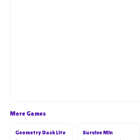
More Games
Geometry Dash Lite
Survive Min