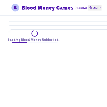
Blood Money Games
B
Главная
Игры
Blood Money Unblocked - Play Free Online | Blood Mon
Loading
Blood Money Unblocked
...