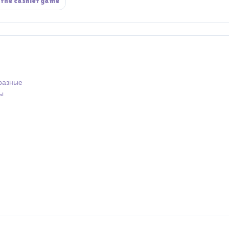
 the cashier game
разные
ы