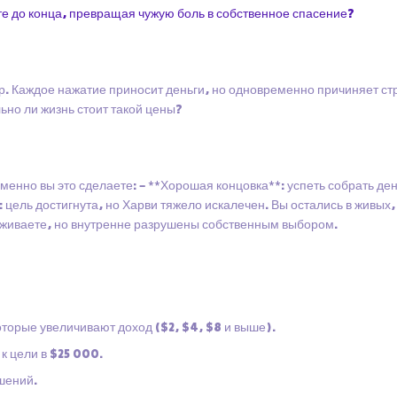
ёте до конца, превращая чужую боль в собственное спасение?
. Каждое нажатие приносит деньги, но одновременно причиняет ст
льно ли жизнь стоит такой цены?
 именно вы это сделаете: - **Хорошая концовка**: успеть собрать ден
: цель достигнута, но Харви тяжело искалечен. Вы остались в живых
выживаете, но внутренне разрушены собственным выбором.
торые увеличивают доход ($2, $4, $8 и выше).
к цели в $25 000.
шений.