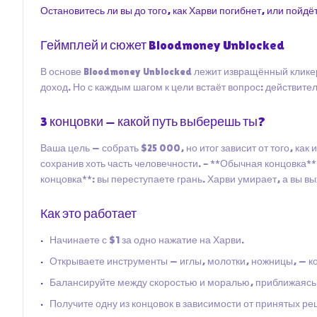
Остановитесь ли вы до того, как Харви погибнет, или пойд
Геймплей и сюжет Bloodmoney Unblocked
В основе Bloodmoney Unblocked лежит извращённый кликер
доход. Но с каждым шагом к цели встаёт вопрос: действите
3 концовки — какой путь выберешь ты?
Ваша цель — собрать $25 000, но итог зависит от того, как
сохранив хоть часть человечности. - **Обычная концовка**
концовка**: вы переступаете грань. Харви умирает, а вы 
Как это работает
•
Начинаете с $1 за одно нажатие на Харви.
•
Открываете инструменты — иглы, молотки, ножницы, — ко
•
Балансируйте между скоростью и моралью, приближаясь 
•
Получите одну из концовок в зависимости от принятых ре