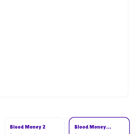
Playing
Blood Money 2
Blood Money