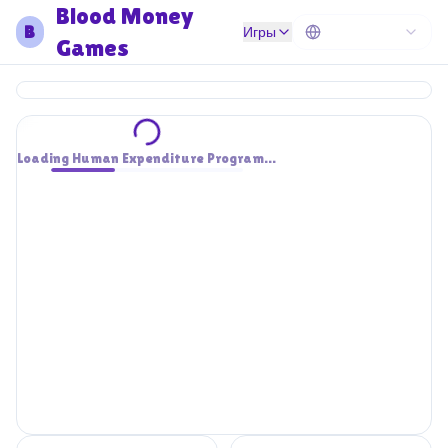
Blood Money
B
Игры
Games
Human Expenditure Program - Play Free Online | Blood M
Loading
Human Expenditure Program
...