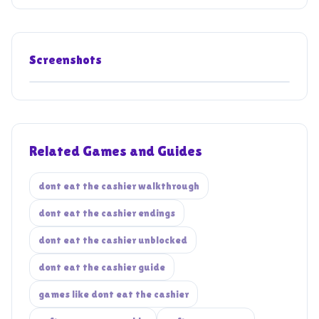
Screenshots
Related Games and Guides
dont eat the cashier walkthrough
dont eat the cashier endings
dont eat the cashier unblocked
dont eat the cashier guide
games like dont eat the cashier