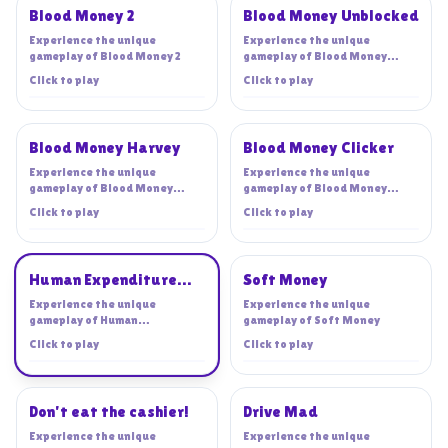
Blood Money 2
Blood Money Unblocked
Experience the unique
Experience the unique
gameplay of
Blood Money 2
gameplay of
Blood Money
Unblocked
Click to play
Click to play
Blood Money Harvey
Blood Money Clicker
Experience the unique
Experience the unique
gameplay of
Blood Money
gameplay of
Blood Money
Harvey
Clicker
Click to play
Click to play
Playing
Human Expenditure
Soft Money
Program
Experience the unique
Experience the unique
gameplay of
Human
gameplay of
Soft Money
Expenditure Program
Click to play
Click to play
Don't eat the cashier!
Drive Mad
Experience the unique
Experience the unique